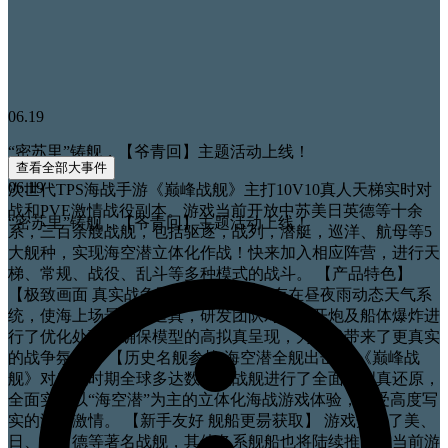
06.19
“密苏里”铸舰，【爷青回】主题活动上线！
查看全部大事件
06.19
次世代TPS海战手游《巅峰战舰》主打10V10真人天梯实时对
战和PVE激情战役副本。游戏当前开放中苏美日英德等十余
“密苏里”铸舰，【爷青回】主题活动上线！
系，三百余艘战舰，包括驱逐，战列，潜艇，巡洋、航母等5
大舰种，实现海空潜立体化作战！快来加入相应阵营，进行天
梯、常规、战役、乱斗等多种模式的战斗。 【产品特色】
【极致画面 真实战争即视感】 游戏中存在昼夜雨动态天气系
统，使海上场景更加逼真，研发团队对舰船开炮及船体爆炸进
行了优化处理，确保模型的高拟真呈现，为游戏带来了更真实
的战争氛围。 【历史名舰参战 海空潜全舰出击】 《巅峰战
舰》对二战时期全球多达数百艘战舰进行了全面的拟真还原，
全面实现以“海空潜”为主的立体化海战游戏体验，享受高度写
实的海战激情。 【新手友好 舰船更昜获取】 游戏开放了美、
日、英、德等著名战舰，其他各系舰船也将陆续推出，当前游