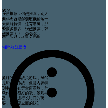
05.08
强烈推荐，强烈推荐，别人
要几天才能解锁航母，这一
周年庆典，IP联动更新
天就能解锁，还有潜艇，那
05.08
些很多很多，强烈推荐，强
烈推荐！！！😁😁😁
周年庆典，IP联动更新
^[酥软].江团😎
挺好的，作战类游戏，虽然
是船上的作战，但是内容特
别丰富，在于全面发展，升
级作战，很好的哦，景观丰
富，可以进行长时间的玩
耍，进行更全面的认知