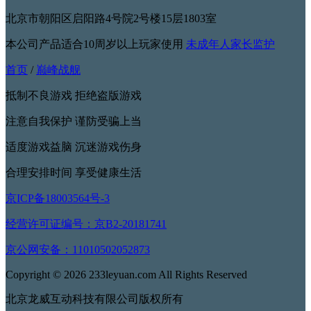
北京市朝阳区启阳路4号院2号楼15层1803室
本公司产品适合10周岁以上玩家使用
未成年人家长监护
首页
/
巅峰战舰
抵制不良游戏 拒绝盗版游戏
注意自我保护 谨防受骗上当
适度游戏益脑 沉迷游戏伤身
合理安排时间 享受健康生活
京ICP备18003564号-3
经营许可证编号：京B2-20181741
京公网安备：11010502052873
Copyright © 2026 233leyuan.com All Rights Reserved
北京龙威互动科技有限公司版权所有