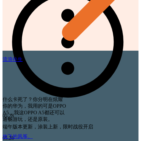
流浪往生
什么卡死了？你分明在炫耀
你的华为，我用的可是OPPO
A5，我这OPPO A5都还可以
05.28
通畅游玩，还是原装。
端午版本更新，涂装上新，限时战役开启
放飞的风筝。
05.28