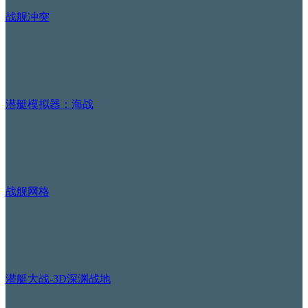
战舰冲突
潜艇模拟器：海战
战舰网格
潜艇大战-3D深渊战地