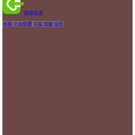
快捷登录
模拟
开放世界
写实
驾驶
现代