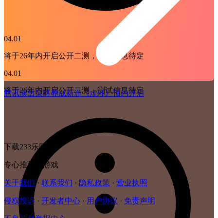
04.01
将于26年内开启公开二测，测试信息待定
04.01
将于26年内开启公开二测，测试信息待定
腾讯演出策略养成新游《虚环》预约开启
下载233乐园APP
专心推荐好游戏
关于我们
·
联系我们
·
隐私政策
·
营业执照
侵权投诉
·
开发者中心
·
用户协议
·
免责声明