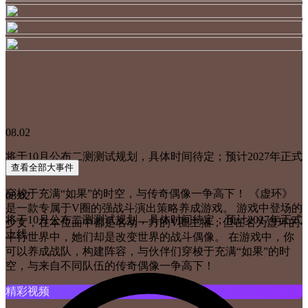
08.02
将于10月公布二测测试规划，具体时间待定；预计2027年正式
查看全部大事件
上线
穿梭于充满“如果”的时空，与传奇偶像一争高下！ 《虚环》
08.02
是一款专属于V圈的强战斗演出策略养成游戏。 游戏中登场的
将于10月公布二测测试规划，具体时间待定；预计2027年正式
少女，在本位面中都是名动一方的V圈主播；但在名为虚环的
上线
平行世界中，她们却是改变世界的战斗偶像。 在游戏中，你
可以养成战队，构建阵容，与伙伴们穿梭于充满“如果”的时
空，与来自不同队伍的传奇偶像一争高下！
精彩视频