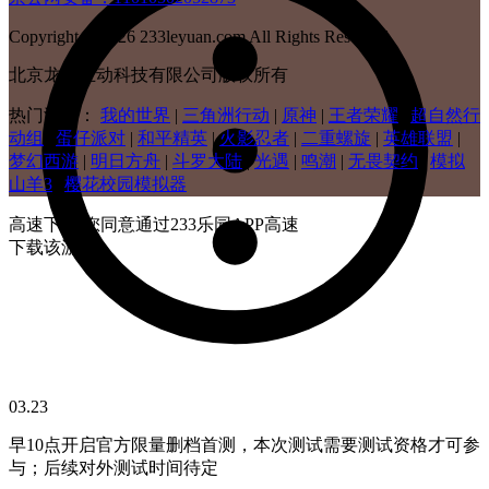
Copyright © 2026 233leyuan.com All Rights Reserved
北京龙威互动科技有限公司版权所有
热门游戏：
我的世界
|
三角洲行动
|
原神
|
王者荣耀
|
超自然行
动组
|
蛋仔派对
|
和平精英
|
火影忍者
|
二重螺旋
|
英雄联盟
|
梦幻西游
|
明日方舟
|
斗罗大陆
|
光遇
|
鸣潮
|
无畏契约
|
模拟
山羊3
|
樱花校园模拟器
高速下载
您同意通过233乐园APP高速
下载该游戏
03.23
早10点开启官方限量删档首测，本次测试需要测试资格才可参
与；后续对外测试时间待定