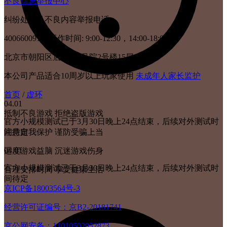
不良信息举报中心
纠纷处理及不良内容举报电话：
4006600910 (工作时间: 9:00-12:30，14:00-18:00)
北京市朝阳区启阳路4号院2号楼15层1803室
本公司产品适合10周岁以上玩家使用
未成年人家长监护
首页
/
虚环
04.01
抵制不良游戏 拒绝盗版游戏
官方小规模测试已于3月30日晚上24点结束，后续对外测试时
注意自我保护 谨防受骗上当
间待定
04.01
适度游戏益脑 沉迷游戏伤身
官方小规模测试已于3月30日晚上24点结束，后续对外测试时
合理安排时间 享受健康生活
间待定
京ICP备18003564号-3
经营许可证编号：京B2-20181741
京公网安备：11010502052873